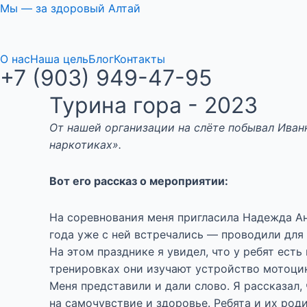
Перейти
Мы — за здоровый Алтай
к
содержимому
О нас
Наша цель
Блог
Контакты
+7 (903) 949-47-95
Турина гора - 2023
От нашей организации на слёте побывал Иван
наркотиках».
Вот его рассказ о мероприятии:
На соревнования меня пригласила Надежда А
года уже с ней встречались — проводили для
На этом празднике я увидел, что у ребят есть
тренировках они изучают устройство мотоцик
Меня представили и дали слово. Я рассказал
на самочувствие и здоровье. Ребята и их род